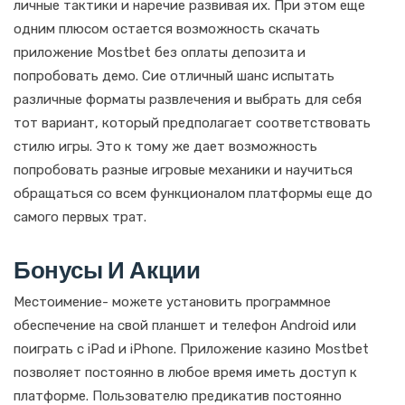
личные тактики и наречие развивая их. При этом еще
одним плюсом остается возможность скачать
приложение Mostbet без оплаты депозита и
попробовать демо. Сие отличный шанс испытать
различные форматы развлечения и выбрать для себя
тот вариант, который предполагает соответствовать
стилю игры. Это к тому же дает возможность
попробовать разные игровые механики и научиться
обращаться со всем функционалом платформы еще до
самого первых трат.
Бонусы И Акции
Местоимение- можете установить программное
обеспечение на свой планшет и телефон Android или
поиграть с іPad и iPhone. Приложение казино Mostbet
позволяет постоянно в любое время иметь доступ к
платформе. Пользователю предикатив постоянно