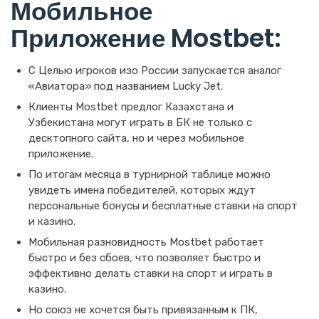
Мобильное
Приложение Mostbet:
С Целью игроков изо России запускается аналог
«Авиатора» под названием Lucky Jet.
Клиенты Mostbet предлог Казахстана и
Узбекистана могут играть в БК не только с
десктопного сайта, но и через мобильное
приложение.
По итогам месяца в турнирной таблице можно
увидеть имена победителей, которых ждут
персональные бонусы и бесплатные ставки на спорт
и казино.
Мобильная разновидность Mostbet работает
быстро и без сбоев, что позволяет быстро и
эффективно делать ставки на спорт и играть в
казино.
Но союз не хочется быть привязанным к ПК,