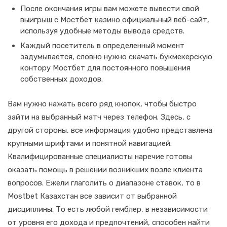
После окончания игры вам можете вывести свой
выигрыш с Мостбет казино официальный веб-сайт,
используя удобные методы вывода средств.
Каждый посетитель в определенный момент
задумывается, словно нужно скачать букмекерскую
контору Мостбет для постоянного повышения
собственных доходов.
Вам нужно нажать всего ряд кнопок, чтобы быстро
зайти на выбранный матч через телефон. Здесь, с
другой стороны, все информация удобно представлена
крупными шрифтами и понятной навигацией.
Квалифицированные специалисты наречие готовы
оказать помощь в решении возникших возле клиента
вопросов. Ежели глаголить о диапазоне ставок, то в
Mostbet Казахстан все зависит от выбранной
дисциплины. То есть любой гемблер, в независимости
от уровня его дохода и предпочтений, способен найти