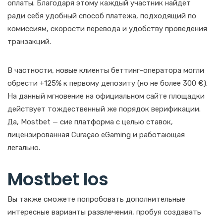
оплаты. Благодаря этому каждый участник найдет
ради себя удобный способ платежа, подходящий по
комиссиям, скорости перевода и удобству проведения
транзакций.
В частности, новые клиенты беттинг-оператора могли
обрести +125% к первому депозиту (но не более 300 €).
На данный мгновение на официальном сайте площадки
действует тождественный же порядок верификации.
Да, Mostbet — сие платформа с целью ставок,
лицензированная Curaçao eGaming и работающая
легально.
Mostbet Ios
Вы также сможете попробовать дополнительные
интересные варианты развлечения, пробуя создавать