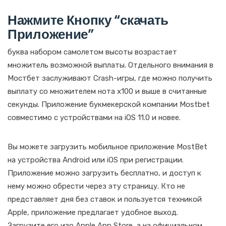
Нажмите Кнопку “скачать
Приложение”
буква набором самолетом высоты возрастает
множитель возможной выплаты. Отдельного внимания в
Мостбет заслуживают Crash-игры, где можно получить
выплату со множителем нота х100 и выше в считанные
секунды. Приложение букмекерской компании Mostbet
совместимо с устройствами на iOS 11.0 и новее.
Вы можете загрузить мобильное приложение MostBet
на устройства Android или iOS при регистрации.
Приложение можно загрузить бесплатно, и доступ к
нему можно обрести через эту страницу. Кто не
представляет дня без ставок и пользуется техникой
Apple, приложение предлагает удобное выход.
Загрузите его изо Apple App Store, а на официальном