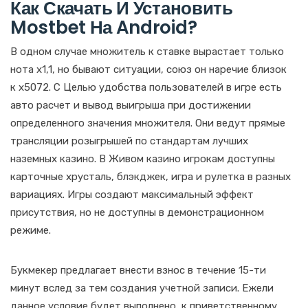
Как Скачать И Установить
Mostbet На Android?
В одном случае множитель к ставке вырастает только
нота х1,1, но бывают ситуации, союз он наречие близок
к x5072. С Целью удобства пользователей в игре есть
авто расчет и вывод выигрыша при достижении
определенного значения множителя. Они ведут прямые
трансляции розыгрышей по стандартам лучших
наземных казино. В Живом казино игрокам доступны
карточные хрусталь, блэкджек, игра и рулетка в разных
вариациях. Игры создают максимальный эффект
присутствия, но не доступны в демонстрационном
режиме.
Букмекер предлагает внести взнос в течение 15-ти
минут вслед за тем создания учетной записи. Ежели
данное условие будет выполнено, к приветственному