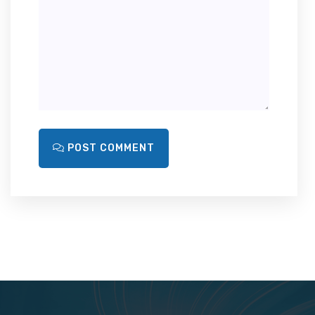
POST COMMENT