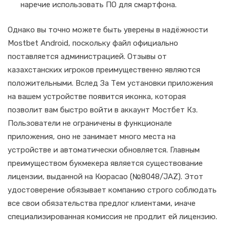
наречие использовать ПО для смартфона.
Однако вы точно можете быть уверены в надёжности
Mostbet Android, поскольку файл официально
поставляется администрацией. Отзывы от
казахстанских игроков преимущественно являются
положительными. Вслед За Тем установки приложения
на вашем устройстве появится иконка, которая
позволит вам быстро войти в аккаунт Мостбет Кз.
Пользователи не ограничены в функционале
приложения, оно не занимает много места на
устройстве и автоматически обновляется. Главным
преимуществом букмекера является существование
лицензии, выданной на Кюрасао (№8048/JAZ). Этот
удостоверение обязывает компанию строго соблюдать
все свои обязательства предлог клиентами, иначе
специализированная комиссия не продлит ей лицензию.