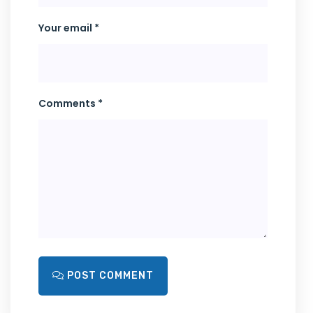
Your email *
Comments *
POST COMMENT