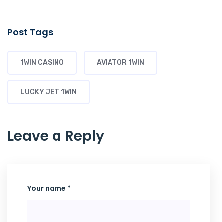
Post Tags
1WIN CASINO
AVIATOR 1WIN
LUCKY JET 1WIN
Leave a Reply
Your name *