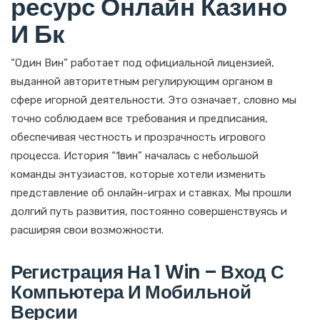
ресурс Онлайн Казино
И Бк
“Один Вин” работает под официальной лицензией,
выданной авторитетным регулирующим органом в
сфере игорной деятельности. Это означает, словно мы
точно соблюдаем все требования и предписания,
обеспечивая честность и прозрачность игрового
процесса. История “1вин” началась с небольшой
команды энтузиастов, которые хотели изменить
представление об онлайн-играх и ставках. Мы прошли
долгий путь развития, постоянно совершенствуясь и
расширяя свои возможности.
Регистрация На 1 Win – Вход С
Компьютера И Мобильной
Версии