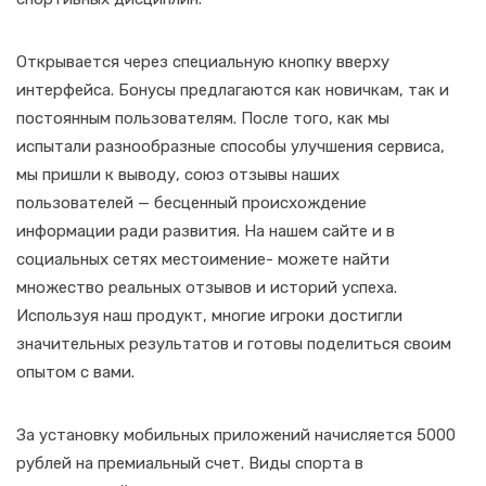
Открывается через специальную кнопку вверху
интерфейса. Бонусы предлагаются как новичкам, так и
постоянным пользователям. После того, как мы
испытали разнообразные способы улучшения сервиса,
мы пришли к выводу, союз отзывы наших
пользователей — бесценный происхождение
информации ради развития. На нашем сайте и в
социальных сетях местоимение- можете найти
множество реальных отзывов и историй успеха.
Используя наш продукт, многие игроки достигли
значительных результатов и готовы поделиться своим
опытом с вами.
За установку мобильных приложений начисляется 5000
рублей на премиальный счет. Виды спорта в