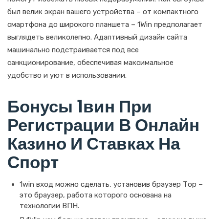
был велик экран вашего устройства – от компактного
смартфона до широкого планшета – 1Win предполагает
выглядеть великолепно. Адаптивный дизайн сайта
машинально подстраивается под все
санкционирование, обеспечивая максимальное
удобство и уют в использовании.
Бонусы 1вин При
Регистрации В Онлайн
Казино И Ставках На
Спорт
1win вход можно сделать, установив браузер Тор –
это браузер, работа которого основана на
технологии ВПН.