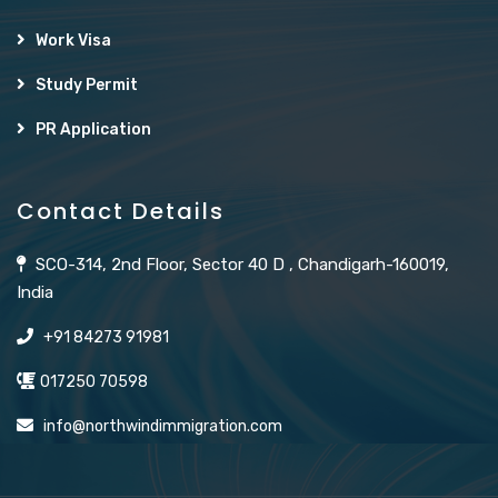
Work Visa
Study Permit
PR Application
Contact Details
SCO-314, 2nd Floor, Sector 40 D , Chandigarh-160019,
India
+91 84273 91981
017250 70598
info@northwindimmigration.com