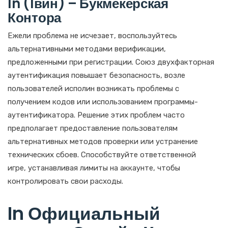
In (1вин) – Букмекерская
Контора
Ежели проблема не исчезает, воспользуйтесь
альтернативными методами верификации,
предложенными при регистрации. Союз двухфакторная
аутентификация повышает безопасность, возле
пользователей исполин возникать проблемы с
получением кодов или использованием программы-
аутентификатора. Решение этих проблем часто
предполагает предоставление пользователям
альтернативных методов проверки или устранение
технических сбоев. Способствуйте ответственной
игре, устанавливая лимиты на аккаунте, чтобы
контролировать свои расходы.
In Официальный