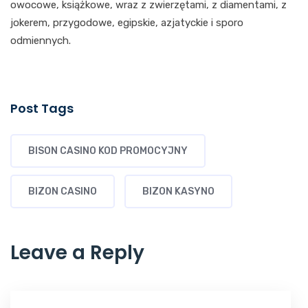
owocowe, książkowe, wraz z zwierzętami, z diamentami, z
jokerem, przygodowe, egipskie, azjatyckie i sporo
odmiennych.
Post Tags
BISON CASINO KOD PROMOCYJNY
BIZON CASINO
BIZON KASYNO
Leave a Reply