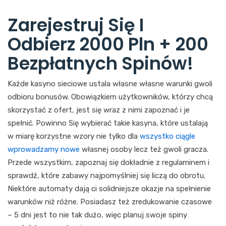
Zarejestruj Się I
Odbierz 2000 Pln + 200
Bezpłatnych Spinów!
Każde kasyno sieciowe ustala własne własne warunki gwoli
odbioru bonusów. Obowiązkiem użytkowników, którzy chcą
skorzystać z ofert, jest się wraz z nimi zapoznać i je
spełnić. Powinno Się wybierać takie kasyna, które ustalają
w miarę korzystne wzory nie tylko dla
wszystko ciągle
wprowadzamy nowe
własnej osoby lecz też gwoli gracza.
Przede wszystkim, zapoznaj się dokładnie z regulaminem i
sprawdź, które zabawy najpomyślniej się liczą do obrotu.
Niektóre automaty dają ci solidniejsze okazje na spełnienie
warunków niż różne. Posiadasz też zredukowanie czasowe
– 5 dni jest to nie tak dużo, więc planuj swoje spiny