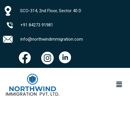
SCO-314, 2nd Floor, Sector 40 D
+91 84273 91981
info@northwindimmigration.com