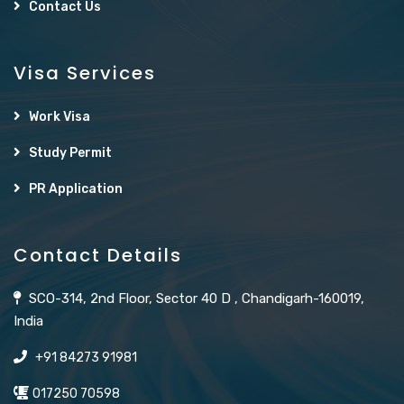
Contact Us
Visa Services
Work Visa
Study Permit
PR Application
Contact Details
SCO-314, 2nd Floor, Sector 40 D , Chandigarh-160019,
India
+91 84273 91981
017250 70598