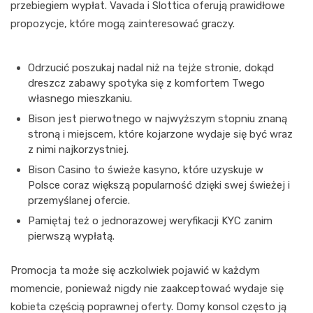
przebiegiem wypłat. Vavada i Slottica oferują prawidłowe
propozycje, które mogą zainteresować graczy.
Odrzucić poszukaj nadal niż na tejże stronie, dokąd
dreszcz zabawy spotyka się z komfortem Twego
własnego mieszkaniu.
Bison jest pierwotnego w najwyższym stopniu znaną
stroną i miejscem, które kojarzone wydaje się być wraz
z nimi najkorzystniej.
Bison Casino to świeże kasyno, które uzyskuje w
Polsce coraz większą popularność dzięki swej świeżej i
przemyślanej ofercie.
Pamiętaj też o jednorazowej weryfikacji KYC zanim
pierwszą wypłatą.
Promocja ta może się aczkolwiek pojawić w każdym
momencie, ponieważ nigdy nie zaakceptować wydaje się
kobieta częścią poprawnej oferty. Domy konsol często ją