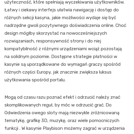
użyteczność, które spełniają wyczekiwania użytkowników.
Łatwy i ciekawy interfejs ułatwia nawigację i dostęp do
różnych sekcji kasyna, jakie możliwości wydaje się być
nadrzędne gwoli pozytywnego doświadczenia online. Choć
design mógłby skorzystać na nowocześniejszych
rozwiązaniach, responsywność strony i do niej
kompatybilność z różnymi urządzeniami wciąż pozostają
na solidnym poziomie. Dostępne strategie płatności w
kasynie są uporządkowane do wymagań graczy spośród
różnych części Europy, jak znacznie zwiększa luksus
użytkowania spośród portalu.
Mogą od czasu razu poznać efekt i odrzucić należy znać
skomplikowanych reguł, by móc w odrzucić grać. Do
Odwiedzenia owego sloty mają niezwykle zróżnicowaną
tematykę, grafikę 3D, muzykę, oraz wiele pomocniczych
funkcji . W kasynie Playbison możemy zagrać w urządzenia