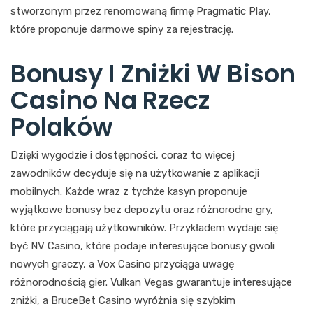
stworzonym przez renomowaną firmę Pragmatic Play,
które proponuje darmowe spiny za rejestrację.
Bonusy I Zniżki W Bison
Casino Na Rzecz
Polaków
Dzięki wygodzie i dostępności, coraz to więcej
zawodników decyduje się na użytkowanie z aplikacji
mobilnych. Każde wraz z tychże kasyn proponuje
wyjątkowe bonusy bez depozytu oraz różnorodne gry,
które przyciągają użytkowników. Przykładem wydaje się
być NV Casino, które podaje interesujące bonusy gwoli
nowych graczy, a Vox Casino przyciąga uwagę
różnorodnością gier. Vulkan Vegas gwarantuje interesujące
zniżki, a BruceBet Casino wyróżnia się szybkim