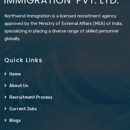
Northwind Immigration is a licensed recruitment agency
approved by the Ministry of External Affairs (MEA) of India,
specializing in placing a diverse range of skilled personnel
globally.
Quick Links
Home
About Us
Recruitment Process
Current Jobs
Blogs