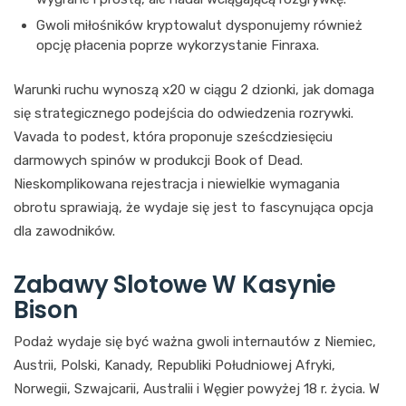
Gwoli miłośników kryptowalut dysponujemy również
opcję płacenia poprze wykorzystanie Finraxa.
Warunki ruchu wynoszą x20 w ciągu 2 dzionki, jak domaga
się strategicznego podejścia do odwiedzenia rozrywki.
Vavada to podest, która proponuje sześcdziesięciu
darmowych spinów w produkcji Book of Dead.
Nieskomplikowana rejestracja i niewielkie wymagania
obrotu sprawiają, że wydaje się jest to fascynująca opcja
dla zawodników.
Zabawy Slotowe W Kasynie
Bison
Podaż wydaje się być ważna gwoli internautów z Niemiec,
Austrii, Polski, Kanady, Republiki Południowej Afryki,
Norwegii, Szwajcarii, Australii i Węgier powyżej 18 r. życia. W