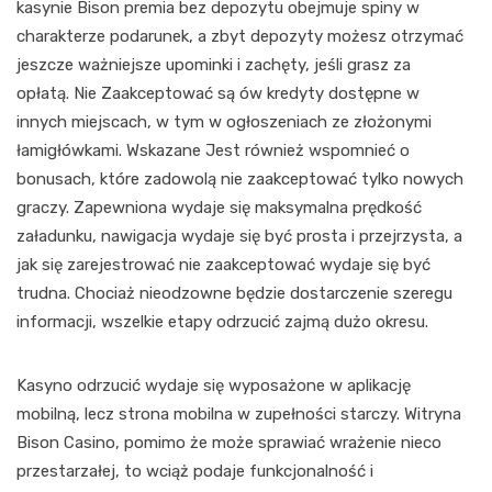
kasynie Bison premia bez depozytu obejmuje spiny w
charakterze podarunek, a zbyt depozyty możesz otrzymać
jeszcze ważniejsze upominki i zachęty, jeśli grasz za
opłatą. Nie Zaakceptować są ów kredyty dostępne w
innych miejscach, w tym w ogłoszeniach ze złożonymi
łamigłówkami. Wskazane Jest również wspomnieć o
bonusach, które zadowolą nie zaakceptować tylko nowych
graczy. Zapewniona wydaje się maksymalna prędkość
załadunku, nawigacja wydaje się być prosta i przejrzysta, a
jak się zarejestrować nie zaakceptować wydaje się być
trudna. Chociaż nieodzowne będzie dostarczenie szeregu
informacji, wszelkie etapy odrzucić zajmą dużo okresu.
Kasyno odrzucić wydaje się wyposażone w aplikację
mobilną, lecz strona mobilna w zupełności starczy. Witryna
Bison Casino, pomimo że może sprawiać wrażenie nieco
przestarzałej, to wciąż podaje funkcjonalność i