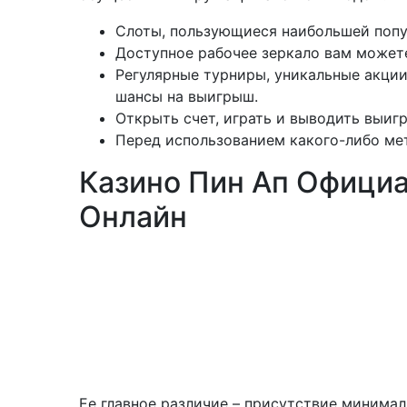
Слоты, пользующиеся наибольшей попу
Доступное рабочее зеркало вам можете
Регулярные турниры, уникальные акци
шансы на выигрыш.
Открыть счет, играть и выводить выиг
Перед использованием какого-либо мет
Казино Пин Ап Официа
Онлайн
Ее главное различие – присутствие минима