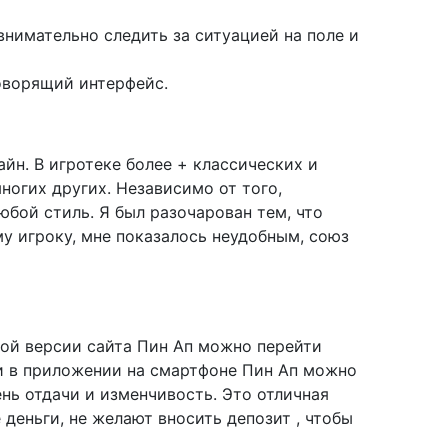
нимательно следить за ситуацией на поле и
оворящий интерфейс.
йн. В игротеке более + классических и
многих других. Независимо от того,
юбой стиль. Я был разочарован тем, что
у игроку, мне показалось неудобным, союз
мой версии сайта Пин Ап можно перейти
ли в приложении на смартфоне Пин Ап можно
нь отдачи и изменчивость. Это отличная
деньги, не желают вносить депозит , чтобы