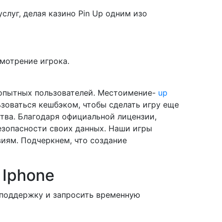
луг, делая казино Pin Up одним изо
смотрение игрока.
 опытных пользователей. Местоимение-
up
зоваться кешбэком, чтобы сделать игру еще
тва. Благодаря официальной лицензии,
езопасности своих данных. Наши игры
иям. Подчеркнем, что создание
 Iphone
ехподдержку и запросить временную