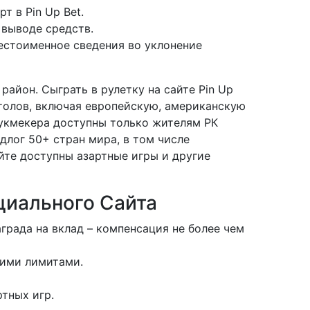
т в Pin Up Bet.
 выводе средств.
местоименное сведения во уклонение
айон. Сыграть в рулетку на сайте Pin Up
столов, включая европейскую, американскую
букмекера доступны только жителям РК
длог 50+ стран мира, в том числе
те доступны азартные игры и другие
циального Сайта
града на вклад – компенсация не более чем
кими лимитами.
тных игр.