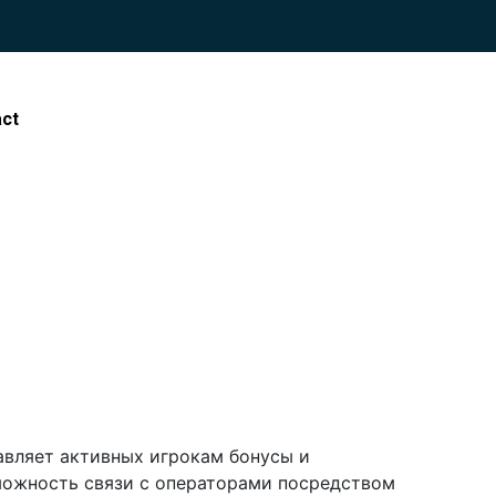
ct
авляет активных игрокам бонусы и
можность связи с операторами посредством