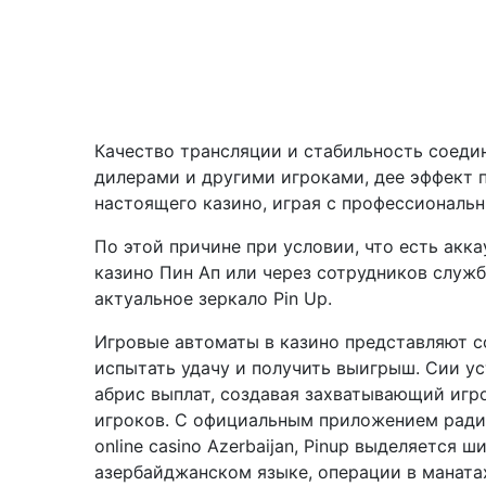
Качество трансляции и стабильность соеди
дилерами и другими игроками, дее эффект 
настоящего казино, играя с профессиональ
По этой причине при условии, что есть акк
казино Пин Ап или через сотрудников служ
актуальное зеркало Pin Up.
Игровые автоматы в казино представляют 
испытать удачу и получить выигрыш. Сии у
абрис выплат, создавая захватывающий игр
игроков. С официальным приложением ради A
online casino Azerbaijan, Pinup выделяетс
азербайджанском языке, операции в манатах