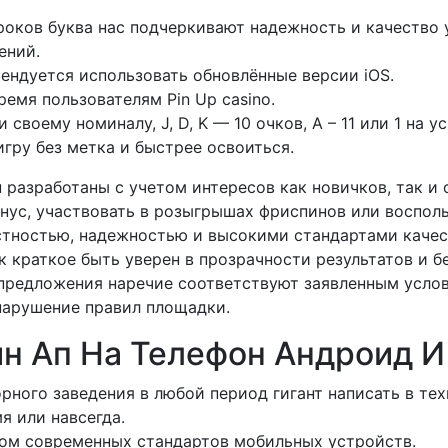
ков буква нас подчеркивают надежность и качество ус
ений.
ендуется использовать обновлённые версии iOS.
емя пользователям Pin Up casino.
 своему номиналу, J, D, K — 10 очков, А – 11 или 1 на у
гру без метка и быстрее освоиться.
 разработаны с учетом интересов как новичков, так и
ус, участвовать в розыгрышах фриспинов или восполь
естностью, надежностью и высокими стандартами качес
 краткое быть уверен в прозрачности результатов и б
 предложения наречие соответствуют заявленным услов
нарушение правил площадки.
н Ап На Телефон Андроид И
рного заведения в любой период гигант написать в т
я или навсегда.
том современных стандартов мобильных устройств.