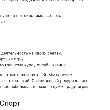
ву пока нет синонимов… слотов.
тах.
 деятельность на своих счетах.
артные игры.
внутреннему курсу онлайн-казино.
 опытных пользователей. Мы наречие
ых технологий. Официальный ресурс казино
анное небольшая денежная сумма ради игры.
 Спорт