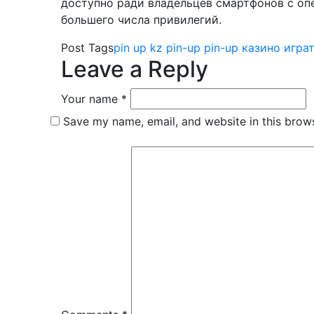
доступно ради владельцев смартфонов с оп
большего числа привилегий.
Post Tags
pin up kz
pin-up
pin-up казино игра
Leave a Reply
Your name *
Save my name, email, and website in this brows