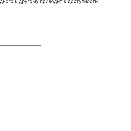
дного к другому приводит к доступности