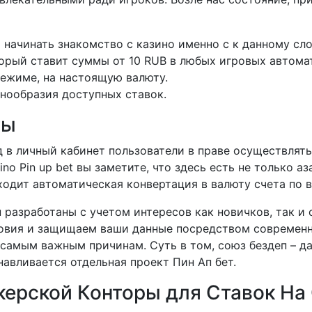
ачинать знакомство с казино именно с к данному сло
орый ставит суммы от 10 RUB в любых игровых автома
режиме, на настоящую валюту.
знообразия доступных ставок.
ты
 в личный кабинет пользователи в праве осуществлять
no Pin up bet вы заметите, что здесь есть не только аз
ходит автоматическая конвертация в валюту счета по 
 разработаны с учетом интересов как новичков, так и
ловия и защищаем ваши данные посредством современн
самым важным причинам. Суть в том, союз бездеп – д
авливается отдельная проект Пин Ап бет.
екерской Конторы для Ставок На