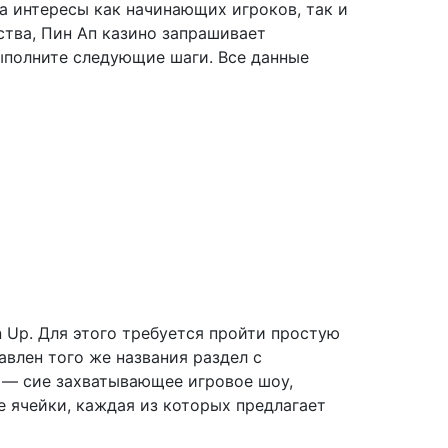
а интересы как начинающих игроков, так и
тва, Пин Ап казино запрашивает
выполните следующие шаги. Все данные
 Up. Для этого требуется пройти простую
авлен того же названия раздел с
 — сие захватывающее игровое шоу,
 ячейки, каждая из которых предлагает