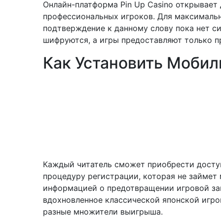
Онлайн-платформа Pin Up Casino открывает 
профессиональных игроков. Для максималь
подтверждение к данному слову пока нет си
шифруются, а игры предоставляют только 
Как Установить Моби
Каждый читатель сможет приобрести доступ
процедуру регистрации, которая не займет 
информацией о предотвращении игровой зав
вдохновленное классической японской игро
разные множители выигрыша.