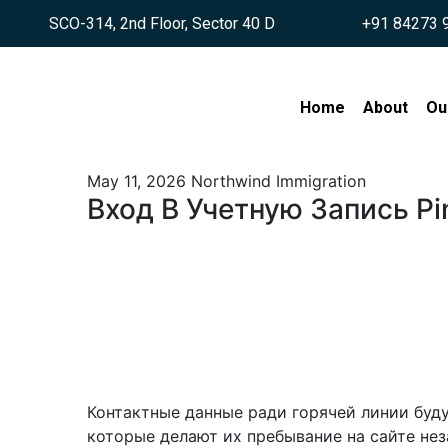
SCO-314, 2nd Floor, Sector 40 D
+91 84273 
Home
About
Ou
May 11, 2026
Northwind Immigration
Bxoд В Учeтную Зaпиcь Pi
Контактные данные ради горячей линии буд
которые делают их пребывание на сайте не