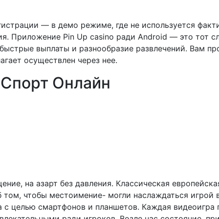
истрации — в демо режиме, где не используется факти
я. Приложение Pin Up casino ради Android — это тот сл
 быстрые выплаты и разнообразие развлечений. Вам пр
агает осуществлен через нее.
а Спорт Онлайн
щение, на азарт без давления. Классическая европейска
б том, чтобы местоимение- могли наслаждаться игрой 
а с целью смартфонов и планшетов. Каждая видеоигра 
влекательными ради игроков. Возле нас состояние, п